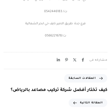
ت/ 0542446183
فرع جدة: طريق الامير نايف حي ابحر الشمالية
ت/0566221678
مشاركه فى
المقالات السابقة
كيف تختار أفضل شركة تركيب مصاعد بالرياض؟
المقالة التالية